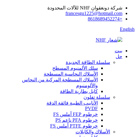
شركة دونغقوان NHF للآلات المحدودة
francesgu1225@hotmail.com
+8618689452274
English
بيت
حل
سلسلة الطاقة الجديدة
سلك الألمنيوم المسطح
الأسلاك النحاسية المسطحة
الأسلاك المسطحة المركبة من النحاس
والألومنيوم
كابل بطارية الطاقة
سلسلة تفلون
الأنابيب الطبية فائقة الدقة
PVDF
خرطوم FEP أملس FS
خرطوم PFA ناعم PS
خرطوم PTFE أملس FS
الأسلاك والكابلات