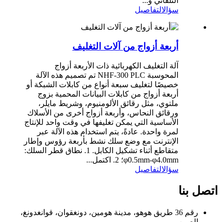
التلقائي و...
سؤال
التفاصيل
أربعة أزواج من آلات التغليف
آلة التغليف الكهربائية ذات الأربعة أزواج
المحوسبة NHF-300 PLC تم تصميم هذه الآلة
خصيصًا لتغليف سبعة أنواع من كابلات الشبكة أو
أربعة أزواج من كابلات البيانات المحمية بزوج
ملتوي، مثل رقائق الألومنيوم، وشريط مايلر،
ورقائق النحاس، وأربعة أزواج أخرى من الأسلاك
الأساسية التي يمكن تغليفها في وقت واحد للإنتاج
لمرة واحدة. عادةً، يتم استخدام هذه الآلة عبر
الإنترنت مع وضع سلك نشط بأربعة رؤوس وإطار
متقاطع أثناء تشكيل الكابل. 1. نطاق قطر السلك:
φ0.5mm-φ4.0mm؛ 2. اكتمل...
سؤال
التفاصيل
اتصل بنا
رقم 36 طريق هوهو، مدينة هومين، دونغقوان، قوانغدونغ،
الصين