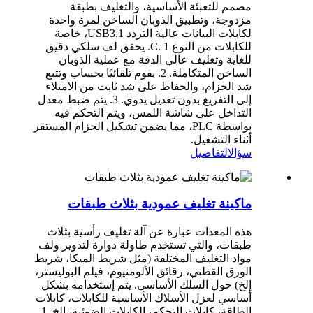
مصمم للتعبئة الأساسية، والتغليف بطبقة
مزدوجة، وتطبيق الذوبان الساخن لمرة واحدة
لكابلات البيانات عالية التردد USB3.1، خاصة
للكابلات من النوع C. 1. يحقق لف سلكي دقيق
للغاية وتغليف عالي الدقة مع عملية الذوبان
الساخن المتكاملة. 2. يقوم تلقائيًا بحساب وتتبع
شد الحزام، والحفاظ على شد ثابت من الامتلاء
إلى التفريغ بدون تعديل يدوي. 3. يتم ضبط معدل
التداخل على شاشة اللمس، ويتم التحكم فيه
بواسطة PLC، مما يضمن تشكيل الحزام المستقر
أثناء التشغيل.
سؤال
التفاصيل
ماكينة تغليف عمودية بثلاث طبقات
هذه المعدات عبارة عن آلة تغليف رأسية بثلاث
طبقات، والتي تستخدم طاولة دوارة لتدوير ولف
مواد التغليف المختلفة (مثل شريط الميكا، شريط
الورق القطني، رقائق الألومنيوم، فيلم البوليستر،
إلخ) حول السلك الأساسي. يتم إستخدامه بشكل
أساسي لعزل الأسلاك الأساسية للكابلات، كابلات
الطاقة، كابلات التحكم، الكابلات الضوئية، إلخ. 1.